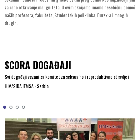
za rano otkrivanje maligniteta. U ovim akcijama imamo nesebičnu pomoć
naših profesora, fakulteta, Studentskih poliklinka, Durex-a i mnogih
drugih.
SCORA DOGAĐAJI
Svi događaji vezani za komitet za seksualno i reproduktivno zdravlje i
HIV/SIDA IFMSA - Serbia