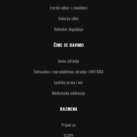
Izvršni odbor i zvaničnici
Galerija slika
Kalendar dogadjaja
ČIME SE BAVIMO
Javno zdravlje
Seksualno i reproduktivno zdravlje i HIV/SIDA
Ljudska prava i mir
Medicinska edukacija
RAZMENA
Prijavi se
SCOPE