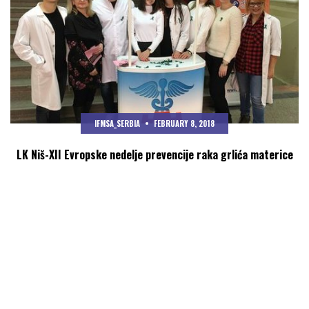
IFMSA_SERBIA
FEBRUARY 8, 2018
LK Niš-XII Evropske nedelje prevencije raka grlića materice