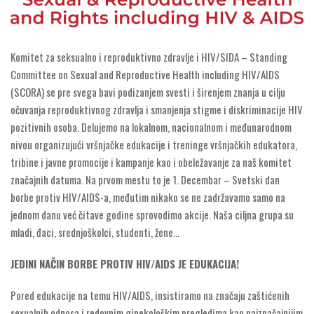
Komitet za seksualno i reproduktivno zdravlje i HIV/SIDA – Standing
Committee on Sexual and Reproductive Health including HIV/AIDS
(SCORA) se pre svega bavi podizanjem svesti i širenjem znanja u cilju
očuvanja reproduktivnog zdravlja i smanjenja stigme i diskriminacije HIV
pozitivnih osoba. Delujemo na lokalnom, nacionalnom i međunarodnom
nivou organizujući vršnjačke edukacije i treninge vršnjačkih edukatora,
tribine i javne promocije i kampanje kao i obeležavanje za naš komitet
značajnih datuma. Na prvom mestu to je 1. Decembar – Svetski dan
borbe protiv HIV/AIDS-a, međutim nikako se ne zadržavamo samo na
jednom danu već čitave godine sprovodimo akcije. Naša ciljna grupa su
mladi, đaci, srednjoškolci, studenti, žene…
JEDINI NAČIN BORBE PROTIV HIV/AIDS JE EDUKACIJA!
Pored edukacije na temu HIV/AIDS, insistiramo na značaju zaštićenih
sexualnih odnosa i redovnim ginekološkim pregledima kao najznačajnijim