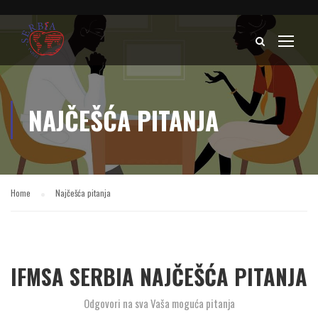
NAJČEŠĆA PITANJA
Home
Najčešća pitanja
IFMSA SERBIA NAJČEŠĆA PITANJA
Odgovori na sva Vaša moguća pitanja