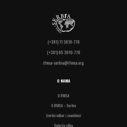
(+381) 11 3610-776
(+381) 65 3610-776
ifmsa-serbia@ifmsa.org
O NAMA
O IFMSA
O IFMSA – Serbia
Izvršni odbor i zvaničnici
Galerija slika