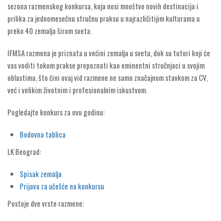
sezona razmenskog konkursa, koja nosi mnoštvo novih destinacija i
prilika za jednomesečnu stručnu praksu u najrazličitijim kulturama u
preko 40 zemalja širom sveta.
IFMSA razmena je priznata u većini zemalja u svetu, dok su tutori koji će
vas voditi tokom prakse prepoznati kao eminentni stručnjaci u svojim
oblastima, što čini ovaj vid razmene ne samo značajnom stavkom za CV,
već i velikim životnim i profesionalnim iskustvom.
Pogledajte konkurs za ovu godinu:
Bodovna tablica
LK Beograd:
Spisak zemalja
Prijava za učešće na konkursu
Postoje dve vrste razmene: