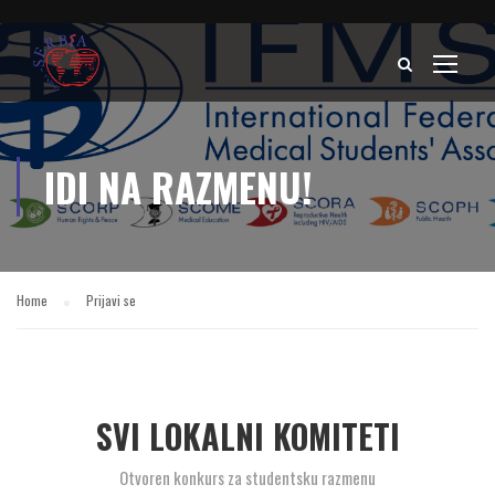
IDI NA RAZMENU!
Home
Prijavi se
SVI LOKALNI KOMITETI
Otvoren konkurs za studentsku razmenu