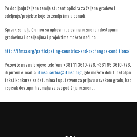
Po dobijanju željene zemlje student aplicira za željene gradove i
odeljenja/projekte koje ta zemlja ima u ponudi.
Spisak zemalja članica sa njihovim uslovima razmene i dostupnim
gradovima i odeljenjima i projektima možete naći na
http://ifmsa.org/participating-countries-and-exchanges-conditions/
Pozovite nas na brojeve telefona +381 11 3610-776, +381 65 3610-776,
ili putem e-mail-a
ifmsa-serbia@ifmsa.org
,
gde možete dobiti detaljan
tekst konkursa sa datumima i uputstvom za prijavu u svakom gradu, kao
i spisak dostupnih zemalja za ovogodišnju razmenu.