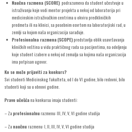
Naučna
razmena (SCORE)
podrazumeva da student učestvuje u
istraživanju koje vodi mentor projekta u nekoj od laboratorija pri
medicinskim istraživačkim centrima u okviru predkliničkih
predmeta ili na klinici, sa posebnim osvrtom na laboratorjiski rad, u
zemlji sa kojom naša organizacija sarađuje.
Profesionalna
razmena
(SCOPE)
predstavlja oblik usavršavanja
kliničkih veština u vidu praktičnog rada sa pacijentima, na odeljenju
koje student izabere u nekoj od zemalja sa kojima naša organizacija
ima potpisan ugovor.
Ko se može prijaviti za konkurs?
Svi studenti Medicinskog fakulteta, od I do VI godine, bilo redovni, bilo
studenti koji su u obnovi godine.
Pravo učešća
na konkursu imaju studenti:
– Za
profesionalnu
razmenu: III, IV, V, VI godine studija
– Za
naučnu
razmenu: I, II, III, IV, V, VI godine studija