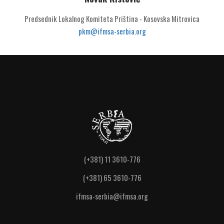
Predsednik Lokalnog Komiteta Priština - Kosovska Mitrovica
pkm@ifmsa-serbia.org
(+381) 11 3610-776
(+381) 65 3610-776
ifmsa-serbia@ifmsa.org