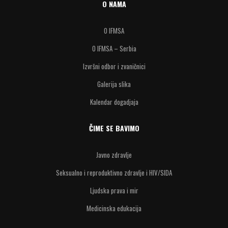
O NAMA
O IFMSA
O IFMSA – Serbia
Izvršni odbor i zvaničnici
Galerija slika
Kalendar dogadjaja
ČIME SE BAVIMO
Javno zdravlje
Seksualno i reproduktivno zdravlje i HIV/SIDA
Ljudska prava i mir
Medicinska edukacija