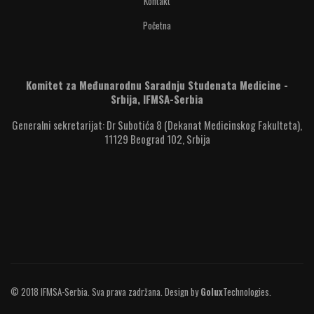
Kontakt
Početna
Komitet za Međunarodnu Saradnju Studenata Medicine -
Srbija, IFMSA-Serbia
Generalni sekretarijat: Dr Subotića 8 (Dekanat Medicinskog Fakulteta),
11129 Beograd 102, Srbija
© 2018 IFMSA-Serbia. Sva prava zadržana. Design by
Golux
Technologies
.