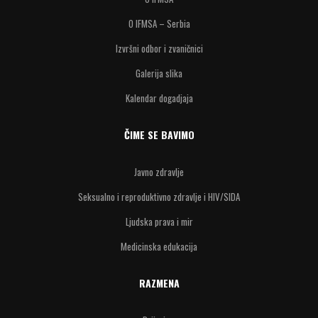
O IFMSA – Serbia
Izvršni odbor i zvaničnici
Galerija slika
Kalendar dogadjaja
ČIME SE BAVIMO
Javno zdravlje
Seksualno i reproduktivno zdravlje i HIV/SIDA
Ljudska prava i mir
Medicinska edukacija
RAZMENA