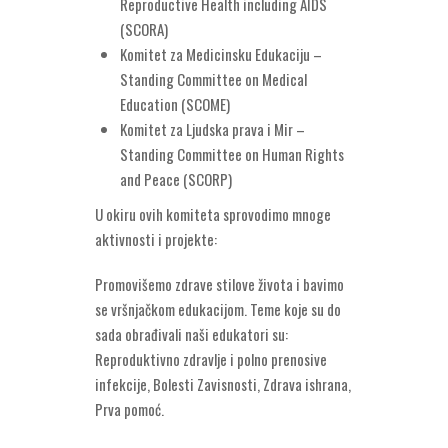
Reproductive Health including AIDS
(SCORA)
Komitet za Medicinsku Edukaciju –
Standing Committee on Medical
Education (SCOME)
Komitet za Ljudska prava i Mir –
Standing Committee on Human Rights
and Peace (SCORP)
U okiru ovih komiteta sprovodimo mnoge
aktivnosti i projekte:
Promovišemo zdrave stilove života i bavimo
se vršnjačkom edukacijom. Teme koje su do
sada obrađivali naši edukatori su:
Reproduktivno zdravlje i polno prenosive
infekcije, Bolesti Zavisnosti, Zdrava ishrana,
Prva pomoć.