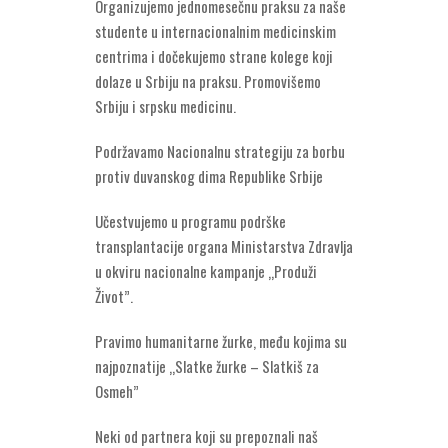
Organizujemo jednomesečnu praksu za naše
studente u internacionalnim medicinskim
centrima i dočekujemo strane kolege koji
dolaze u Srbiju na praksu. Promovišemo
Srbiju i srpsku medicinu.
Podržavamo Nacionalnu strategiju za borbu
protiv duvanskog dima Republike Srbije
Učestvujemo u programu podrške
transplantacije organa Ministarstva Zdravlja
u okviru nacionalne kampanje „Produži
Život”.
Pravimo humanitarne žurke, među kojima su
najpoznatije „Slatke žurke – Slatkiš za
Osmeh”
Neki od partnera koji su prepoznali naš