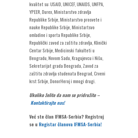
kvalitet su: USAID, UNICEF, UNAIDS, UNFPA,
YPEER, Durex, Ministarstvo zdravlja
Republike Srbije, Ministarstvo prosvete i
nauke Republike Srbije, Ministartsvo
omladine i sporta Republike Srbije,
Republički zavod za zaštitu zdravlja, Klinički
Centar Srbije, Medicinski fakulteti u
Beogradu, Novom Sadu, Kragujevcu i Nišu,
Sekretarijat grada Beograda, Zavod za
zaštitu zdravlja studenata Beograd, Crveni
krst Srbije, DonorHeroj i mnogi drugi.
Ukoliko želite da nam se pridružite –
Kontaktirajte nas!
Već ste član IFMSA-Serbia? Registruj
se u
Registar članova IFMSA-Serbia!